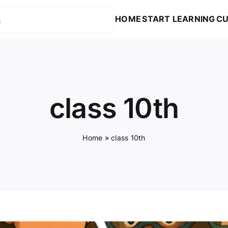
HOME
START LEARNING
CU
class 10th
Home
»
class 10th